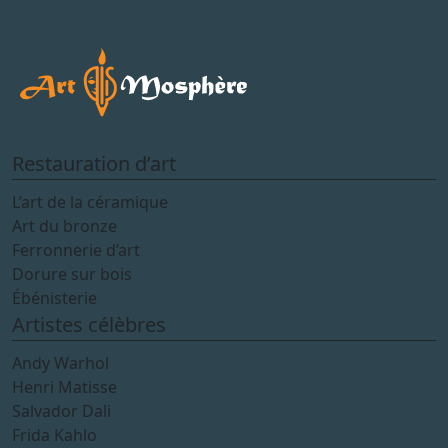
Restauration d’art
L’art de la céramique
Art du bronze
Ferronnerie d’art
Dorure sur bois
Ébénisterie
Artistes célèbres
Andy Warhol
Henri Matisse
Salvador Dali
Frida Kahlo