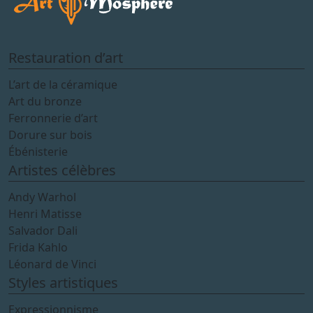
Restauration d’art
L’art de la céramique
Art du bronze
Ferronnerie d’art
Dorure sur bois
Ébénisterie
Artistes célèbres
Andy Warhol
Henri Matisse
Salvador Dali
Frida Kahlo
Léonard de Vinci
Styles artistiques
Expressionnisme