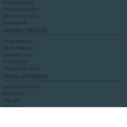
Art du bronze
Ferronnerie d’art
Dorure sur bois
Ébénisterie
Artistes célèbres
Andy Warhol
Henri Matisse
Salvador Dali
Frida Kahlo
Léonard de Vinci
Styles artistiques
Expressionnisme
Dadaïsme
Pop Art
Réalisme
Romantisme
Découvrez les photographies et les tableaux dans une