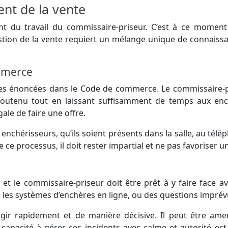
nt de la vente
ant du travail du commissaire-priseur. C’est à ce mome
tion de la vente requiert un mélange unique de connaissan
ommerce
ctes énoncées dans le Code de commerce. Le commissaire-p
soutenu tout en laissant suffisamment de temps aux enché
ale de faire une offre.
nchérisseurs, qu’ils soient présents dans la salle, au télép
e ce processus, il doit rester impartial et ne pas favoriser 
t le commissaire-priseur doit être prêt à y faire face a
es systèmes d’enchères en ligne, ou des questions imprévues
 agir rapidement et de manière décisive. Il peut être am
capacité à gérer ces incidents avec calme et autorité est 