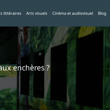
s littéraires
Arts visuels
Cinéma et audiovisuel
Blog
 aux enchères ?