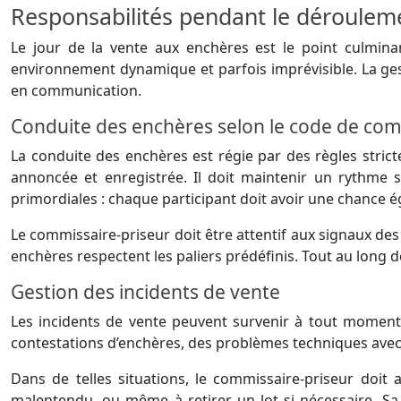
Responsabilités pendant le dérouleme
Le jour de la vente aux enchères est le point culmin
environnement dynamique et parfois imprévisible. La ges
en communication.
Conduite des enchères selon le code de c
La conduite des enchères est régie par des règles stri
annoncée et enregistrée. Il doit maintenir un rythme 
primordiales : chaque participant doit avoir une chance ég
Le commissaire-priseur doit être attentif aux signaux des e
enchères respectent les paliers prédéfinis. Tout au long d
Gestion des incidents de vente
Les incidents de vente peuvent survenir à tout moment e
contestations d’enchères, des problèmes techniques avec l
Dans de telles situations, le commissaire-priseur doit
malentendu, ou même à retirer un lot si nécessaire. Sa 