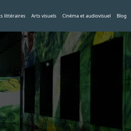
s littéraires
Arts visuels
Cinéma et audiovisuel
Blog