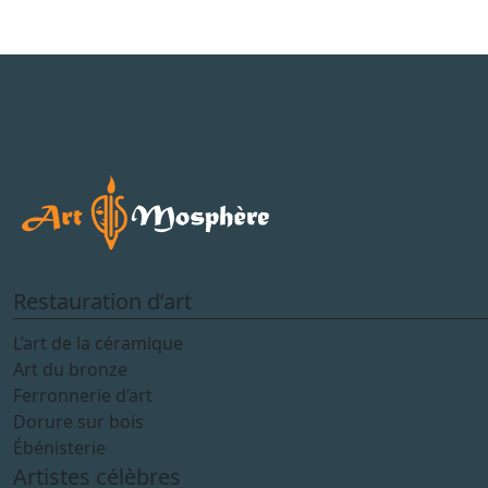
Restauration d’art
L’art de la céramique
Art du bronze
Ferronnerie d’art
Dorure sur bois
Ébénisterie
Artistes célèbres